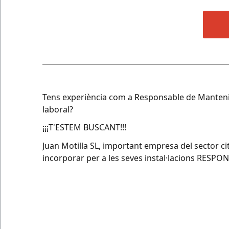
Tens experiència com a Responsable de Manteni
laboral?
¡¡¡T'ESTEM BUSCANT!!!
Juan Motilla SL, important empresa del sector c
incorporar per a les seves instal·lacions RES