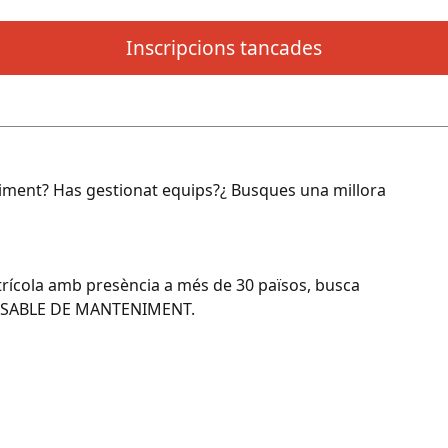
Inscripcions tancades
ment? Has gestionat equips?¿ Busques una millora
itrícola amb presència a més de 30 països, busca
PONSABLE DE MANTENIMENT.